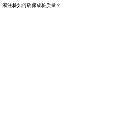
灌注桩如何确保成桩质量？